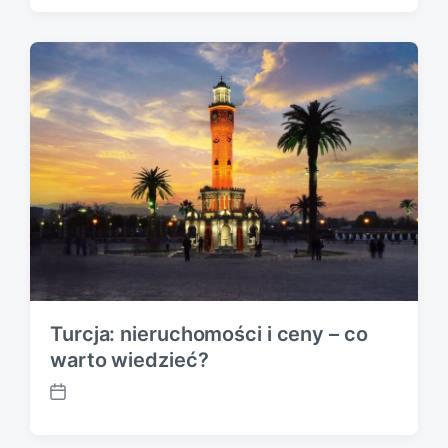
s
t
d
a
t
e
Turcja: nieruchomości i ceny – co
warto wiedzieć?
P
o
s