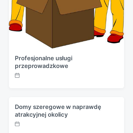
Profesjonalne usługi
przeprowadzkowe
P
o
s
t
d
Domy szeregowe w naprawdę
a
atrakcyjnej okolicy
t
e
P
o