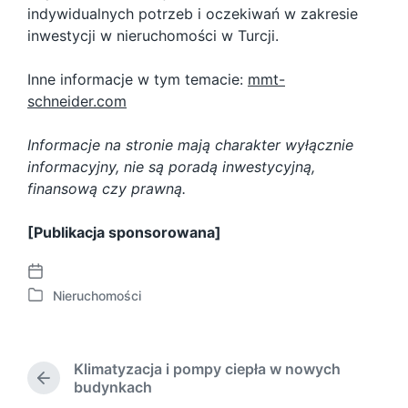
indywidualnych potrzeb i oczekiwań w zakresie
inwestycji w nieruchomości w Turcji.
Inne informacje w tym temacie:
mmt-
schneider.com
Informacje na stronie mają charakter wyłącznie
informacyjny, nie są poradą inwestycyjną,
finansową czy prawną.
[Publikacja sponsorowana]
P
Nieruchomości
o
P
s
o
t
s
d
t
Klimatyzacja i pompy ciepła w nowych
a
e
P
budynkach
t
d
r