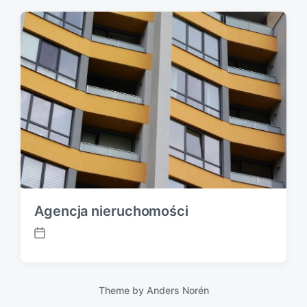
t
d
a
t
e
Agencja nieruchomości
P
o
s
t
Theme by
Anders Norén
d